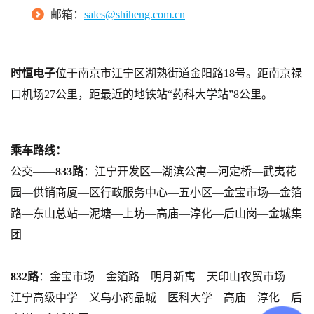
邮箱：
sales@shiheng.com.cn
时恒电子
位于南京市江宁区湖熟街道金阳路18号。距南京禄
口机场27公里，距最近的地铁站“药科大学站”8公里。
乘车路线：
公交——
833路
：江宁开发区—湖滨公寓—河定桥—武夷花
园—供销商厦—区行政服务中心—五小区—金宝市场—金箔
路—东山总站—泥塘—上坊—高庙—淳化—后山岗—金城集
团
832路
：金宝市场—金箔路—明月新寓—天印山农贸市场—
江宁高级中学—义乌小商品城—医科大学—高庙—淳化—后