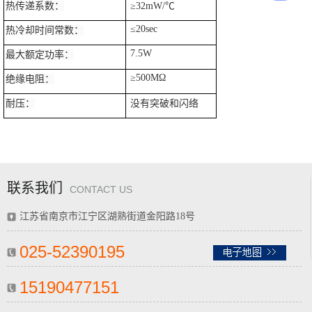
热传递系数：
≥32mW/℃
≤20sec
热冷却时间常数：
7.5W
最大额定功率：
≥500MΩ
绝缘电阻：
耐压：
没有突破和闪络
联系我们
CONTACT US
江苏省南京市江宁区湖熟街道金阳路18号
025-52390195
15190477151