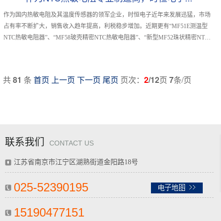
作为国内热敏电阻及其温度传感器的领军企业，时恒电子近年来发展迅猛，市场
占有率不断扩大，销售收入趋年提高，利税稳步增加。近期更有“MF51E测温型
NTC热敏电阻器”、“MF58玻壳精密NTC热敏电阻器”、“新型MF52珠状精密NTC
热敏电阻”被省、市政府选定为重点推广应用新产品。
共
81
条
首页
上一页
下一页
尾页
页次：
2
/12
页
7
条/页
联系我们
CONTACT US
江苏省南京市江宁区湖熟街道金阳路18号
025-52390195
15190477151