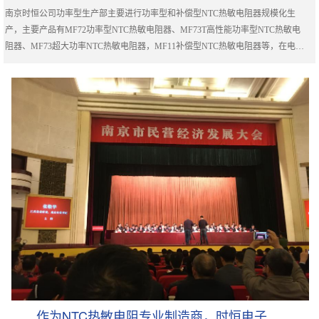
南京时恒公司功率型生产部主要进行功率型和补偿型NTC热敏电阻器规模化生
产，主要产品有MF72功率型NTC热敏电阻器、MF73T高性能功率型NTC热敏电
阻器、MF73超大功率NTC热敏电阻器，MF11补偿型NTC热敏电阻器等，在电子
电路和设备仪器中起抑制浪涌电流和温度补偿作用。
作为NTC热敏电阻专业制造商，时恒电子...