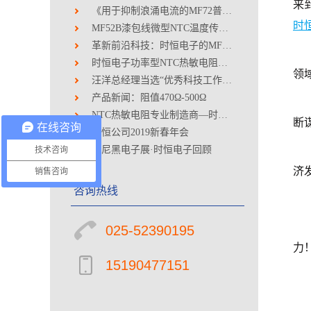
来
《用于抑制浪涌电流的MF72普通功率型负温度系数热敏电阻器》团体标准送审稿通过审查
时
MF52B漆包线微型NTC温度传感器 通过高性能测试
革新前沿科技：时恒电子的MF52B漆包线微型NTC温度传感器——为多行业带来精确与可靠的温度解决方案
时恒电子功率型NTC热敏电阻器硅树脂CP线产品通过UL认证
领
汪洋总经理当选“优秀科技工作者”
产品新闻：阻值470Ω-500Ω
NTC热敏电阻专业制造商—时恒电子参加全国工商联调研座谈会
断
在线咨询
时恒公司2019新春年会
慕尼黑电子展·时恒电子回顾
技术咨询
济
销售咨询
咨询热线
025-52390195
力
15190477151