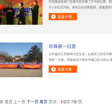
时恒集团各部门在春节前开展了乒乓球比赛、跳绳
午2:00正式开始，首先汪总迎新致辞，接着颁发
珍珠泉一日游
为丰富员工的精神文化生活，弘扬员工的合作精神
珠泉一日游。珍珠泉位于南京市浦口区以西6公里
条 首页 上一页
下一页
尾页
页次：
1
/2
页
7
条/页