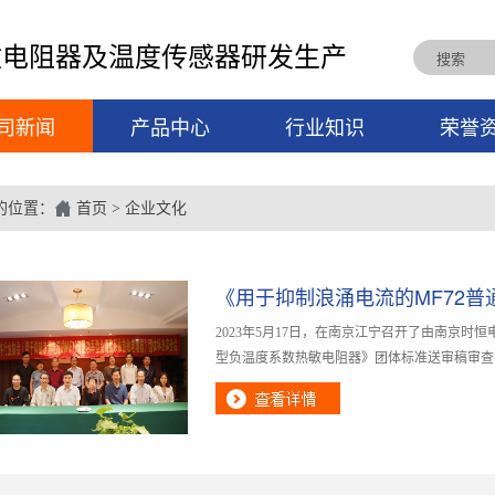
敏电阻器及温度传感器研发生产
司新闻
产品中心
行业知识
荣誉
的位置：
首页
>
企业文化
《用于抑制浪涌电流的MF72普通
2023年5月17日，在南京江宁召开了由南京时
型负温度系数热敏电阻器》团体标准送审稿审查